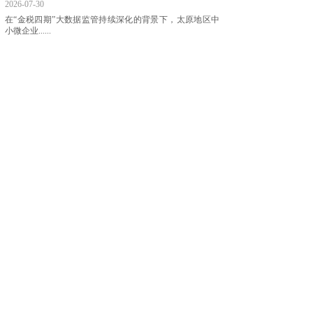
2026-07-30
在“金税四期”大数据监管持续深化的背景下，太原地区中
小微企业......
财税合规健康度提升方法解析：从......
2026-07-30
在金税四期常态化监管背景下，公私账混同、历史账目遗
留错账、股......
太原企业财税风险治理：从乱账到......
2026-07-30
随着金税四期系统在山西太原区域的持续推进，企业的资
金流、发票......
太原代账机构横向测评：资质与A......
2026-07-20
在太原，越来越多创业者完成公司注册之后，都会面临同
一个问题：......
太原财税服务怎么选：亿企邦孵化......
2026-07-20
太原本地中小微企业数量持续增长，随之而来的财税服务
需求也日益......